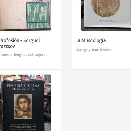
Profesión - Serguei
La Museología
raztsov
Georges Henri Rivière
iones en lenguas extranjeras