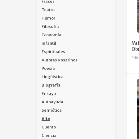
Frases
Teatro
Humor
Filosofía
Economía
Mi 
Infantil
Ob
Espirituales
Edic
Autores Rosarinos
Poesía
Lingüística
Biografía
Ensayo
Autoayuda
Semiótica
Arte
Cuento
Ciencia